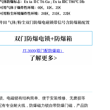
JT-3600(双门配防爆箱）
磁锁。电磁锁有结构简单、便于安装维修、无磨损等
配有专业耐火线，防爆磁力锁自带防爆门磁，产品防