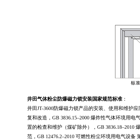
井田气体粉尘防爆磁力锁安装国家规范标准
：
井田JT-3600防爆磁力锁产品的安装、使用和维护应
复和改造，GB 3836.15–2000 爆炸性气体环境
置的检查和维护（煤矿除外），GB 3836.18–201
范，GB 12476.2–2010 可燃性粉尘环境用电气设备