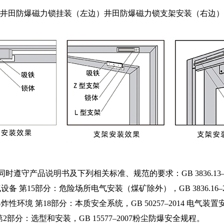
井田防爆磁力锁挂装（左边）井田防爆磁力锁支架安装（右边）
同时遵守产品说明书及下列相关标准、规范的要求：GB 3836.13
用电气设备 第15部分：危险场所电气安装（煤矿除外），GB 3836.1
0 爆炸性环境 第18部分：本质安全系统，GB 50257–2014
 第2部分：选型和安装，GB 15577–2007粉尘防爆安全规程。