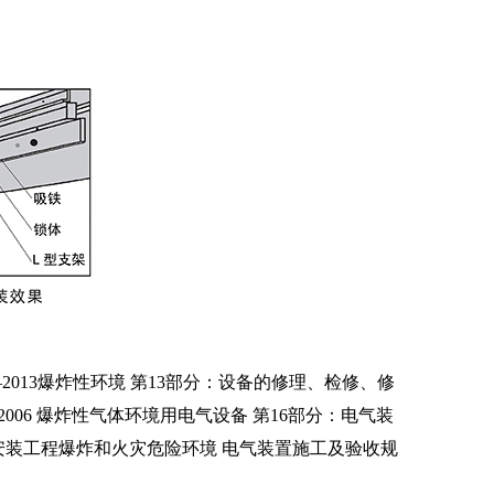
–2013爆炸性环境 第13部分：设备的修理、检修、修
6–2006 爆炸性气体环境用电气设备 第16部分：电气装
 电气装置安装工程爆炸和火灾危险环境 电气装置施工及验收规